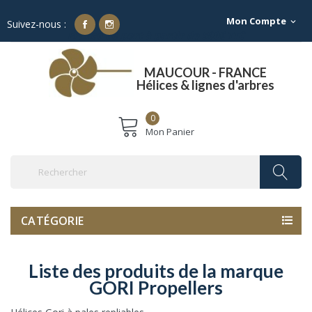
Mon Compte
expand_more
Suivez-nous :
Franco de port à partir de 500€ TTC
MAUCOUR - FRANCE
Hélices & lignes d'arbres
0
Mon Panier
CATÉGORIE
Liste des produits de la marque
GORI Propellers