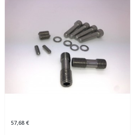
57,68 €