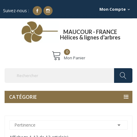
Mon Compte
expand_more
Suivez-nous :
Franco de port à partir de 500€ TTC
MAUCOUR - FRANCE
Hélices & lignes d'arbres
0
Mon Panier
CATÉGORIE

Pertinence