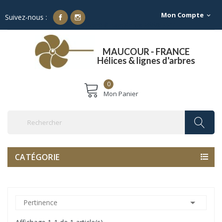
Mon Compte
expand_more
Suivez-nous :
Franco de port à partir de 500€ TTC
MAUCOUR - FRANCE
Hélices & lignes d'arbres
0
Mon Panier
CATÉGORIE

Pertinence