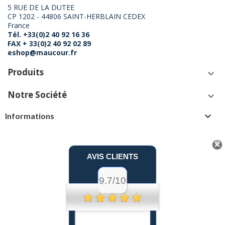
5 RUE DE LA DUTEE
CP 1202 - 44806 SAINT-HERBLAIN CEDEX
France
Tél. +33(0)2 40 92 16 36
FAX + 33(0)2 40 92 02 89
eshop@maucour.fr
Produits
keyboard_arrow_down
Notre Société
keyboard_arrow_down

Informations
AVIS CLIENTS
9.7/10