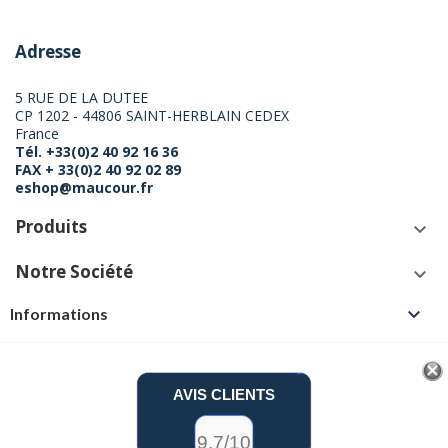
Adresse
5 RUE DE LA DUTEE
CP 1202 - 44806 SAINT-HERBLAIN CEDEX
France
Tél. +33(0)2 40 92 16 36
FAX + 33(0)2 40 92 02 89
eshop@maucour.fr
Produits
keyboard_arrow_down
Notre Société
keyboard_arrow_down

Informations
AVIS CLIENTS
9.7/10