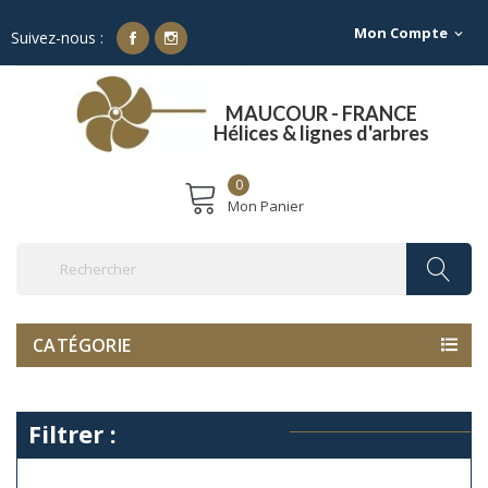
Mon Compte
expand_more
Suivez-nous :
Franco de port à partir de 500€ TTC
MAUCOUR - FRANCE
Hélices & lignes d'arbres
0
Mon Panier
CATÉGORIE
Filtrer :