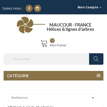
Mon Compte
expand_more
Suivez-nous :
Franco de port à partir de 500€ TTC
MAUCOUR - FRANCE
Hélices & lignes d'arbres
0
Mon Panier
CATÉGORIE

Pertinence