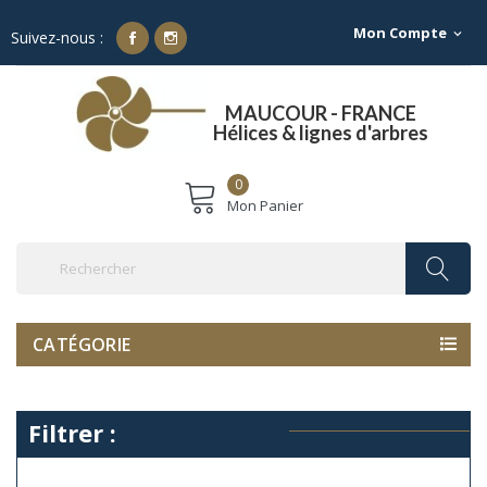
Mon Compte
expand_more
Suivez-nous :
Franco de port à partir de 500€ TTC
MAUCOUR - FRANCE
Hélices & lignes d'arbres
0
Mon Panier
CATÉGORIE
Filtrer :