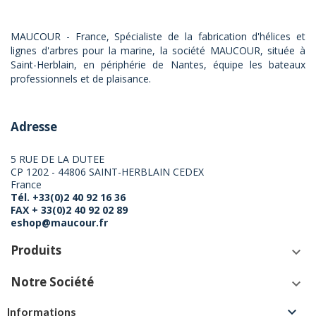
MAUCOUR - France, Spécialiste de la fabrication d'hélices et
lignes d'arbres pour la marine, la société MAUCOUR, située à
Saint-Herblain, en périphérie de Nantes, équipe les bateaux
professionnels et de plaisance.
Adresse
5 RUE DE LA DUTEE
CP 1202 - 44806 SAINT-HERBLAIN CEDEX
France
Tél. +33(0)2 40 92 16 36
FAX + 33(0)2 40 92 02 89
eshop@maucour.fr
Produits
keyboard_arrow_down
Notre Société
keyboard_arrow_down

Informations