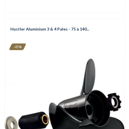
Hustler Aluminium 3 & 4 Pales - 75 à 140...
-45%