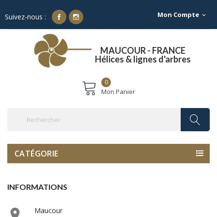
Mon Compte
expand_more
Suivez-nous :
Franco de port à partir de 500€ TTC
MAUCOUR - FRANCE
Hélices & lignes d'arbres
0
Mon Panier
CATÉGORIE
INFORMATIONS
Maucour
