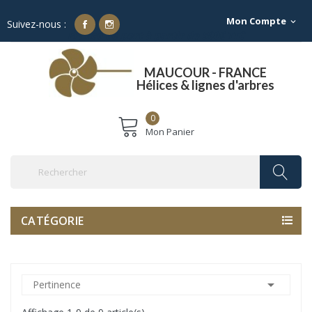
Mon Compte
expand_more
Suivez-nous :
Franco de port à partir de 500€ TTC
MAUCOUR - FRANCE
Hélices & lignes d'arbres
0
Mon Panier
CATÉGORIE

Pertinence