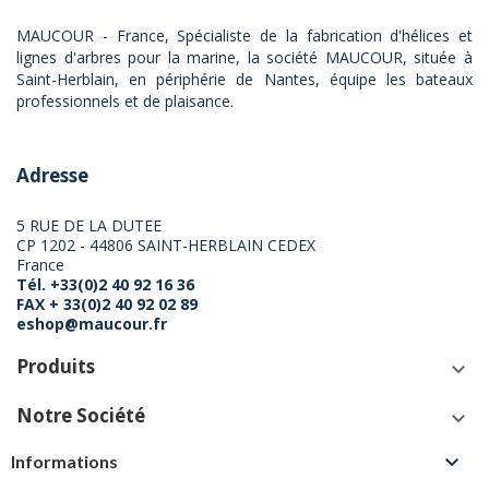
MAUCOUR - France, Spécialiste de la fabrication d'hélices et
lignes d'arbres pour la marine, la société MAUCOUR, située à
Saint-Herblain, en périphérie de Nantes, équipe les bateaux
professionnels et de plaisance.
Adresse
5 RUE DE LA DUTEE
CP 1202 - 44806 SAINT-HERBLAIN CEDEX
France
Tél. +33(0)2 40 92 16 36
FAX + 33(0)2 40 92 02 89
eshop@maucour.fr
Produits
keyboard_arrow_down
Notre Société
keyboard_arrow_down

Informations