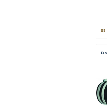

Erc