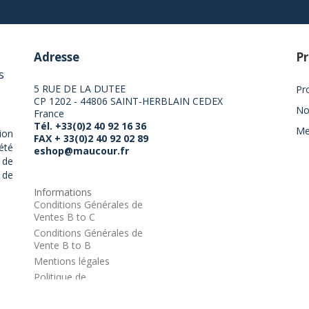
Adresse
Pr
s
5 RUE DE LA DUTEE
Pr
CP 1202 - 44806 SAINT-HERBLAIN CEDEX
No
France
Tél. +33(0)2 40 92 16 36
Me
ion
FAX + 33(0)2 40 92 02 89
été
eshop@maucour.fr
 de
 de
Informations
Conditions Générales de
Ventes B to C
Conditions Générales de
Vente B to B
Mentions légales
Politique de
confidentialité