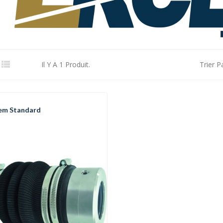

Il Y A 1 Produit.
Trier Pa
em Standard