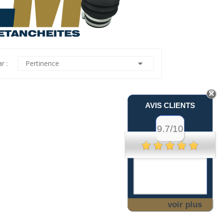

r :
Pertinence
AVIS CLIENTS
9.7/10
voir plus