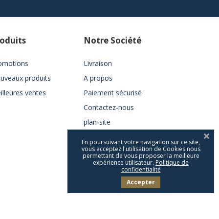
oduits
Notre Société
omotions
Livraison
uveaux produits
A propos
illeures ventes
Paiement sécurisé
Contactez-nous
plan-site
En poursuivant votre navigation sur ce site,
vous acceptez l'utilisation de Cookies nous
permettant de vous proposer la meilleure
expérience utilisateur.
Politique de
confidentialité
Accepter