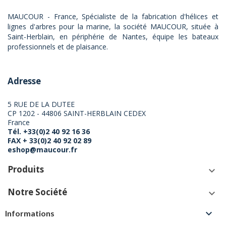
MAUCOUR - France, Spécialiste de la fabrication d'hélices et
lignes d'arbres pour la marine, la société MAUCOUR, située à
Saint-Herblain, en périphérie de Nantes, équipe les bateaux
professionnels et de plaisance.
Adresse
5 RUE DE LA DUTEE
CP 1202 - 44806 SAINT-HERBLAIN CEDEX
France
Tél. +33(0)2 40 92 16 36
FAX + 33(0)2 40 92 02 89
eshop@maucour.fr
Produits
keyboard_arrow_down
Notre Société
keyboard_arrow_down

Informations