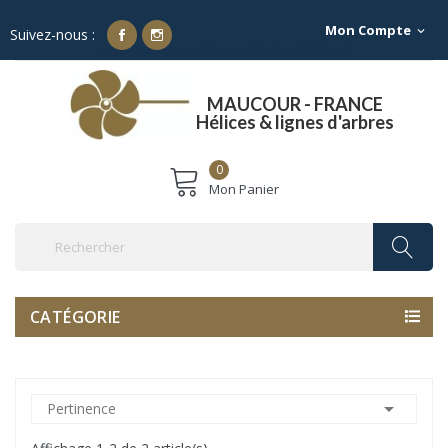
Mon Compte
expand_more
Suivez-nous :
Franco de port à partir de 500€ TTC
MAUCOUR - FRANCE
Hélices & lignes d'arbres
0
Mon Panier
CATÉGORIE

Pertinence