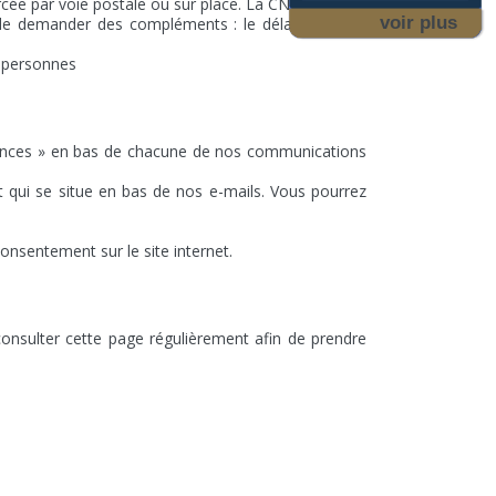
ée par voie postale ou sur place. La CNIL précise :
voir plus
 de demander des compléments : le délai est alors
es-personnes
rences » en bas de chacune de nos communications
 qui se situe en bas de nos e-mails. Vous pourrez
nsentement sur le site internet.
onsulter cette page régulièrement afin de prendre