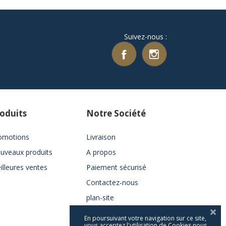
Suivez-nous :
oduits
Notre Société
omotions
Livraison
uveaux produits
A propos
illeures ventes
Paiement sécurisé
Contactez-nous
plan-site
En poursuivant votre navigation sur ce site,
vous acceptez l'utilisation de Cookies nous