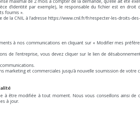
ponse maximal de 2 mois à compter de la demande, qu’elle ait été exerc
èce d’identité par exemple), le responsable du fichier est en droit
s fournis ».
te de la CNIL à l’adresse https://www.cnil.fr/fr/respecter-les-droits-d
ments à nos communications en cliquant sur « Modifier mes préfé
s de l’entreprise, vous devez cliquer sur le lien de désabonnement
s communications.
 marketing et commerciales jusqu’à nouvelle soumission de votre co
alité
née à être modifiée à tout moment. Nous vous conseillons ainsi de c
es à jour.