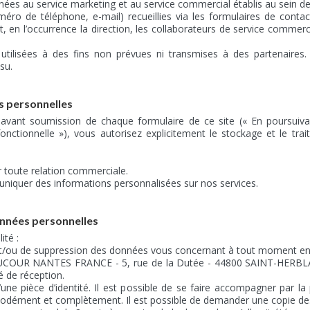
nées au service marketing et au service commercial établis au sein d
o de téléphone, e-mail) recueillies via les formulaires de contact
 en l’occurrence la direction, les collaborateurs de service commerci
utilisées à des fins non prévues ni transmises à des partenaires.
su.
s personnelles
vant soumission de chaque formulaire de ce site (« En poursuivant 
fonctionnelle »), vous autorisez explicitement le stockage et le t
ur toute relation commerciale.
uniquer des informations personnalisées sur nos services.
nnées personnelles
ité :
 et/ou de suppression des données vous concernant à tout moment en 
: MAUCOUR NANTES FRANCE - 5, rue de la Dutée - 44800 SAINT-HERBL
 de réception.
une pièce d’identité. Il est possible de se faire accompagner par l
ément et complètement. Il est possible de demander une copie de