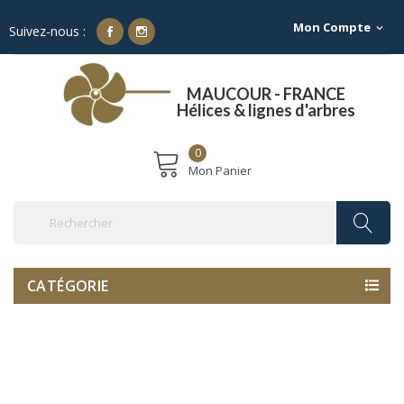
Mon Compte
expand_more
Suivez-nous :
Franco de port à partir de 500€ TTC
MAUCOUR - FRANCE
Hélices & lignes d'arbres
0
Mon Panier
CATÉGORIE