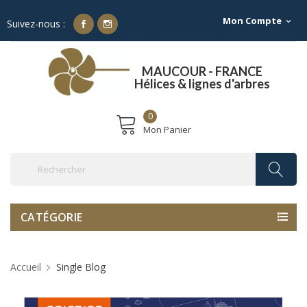
Mon Compte
expand_more
Suivez-nous :
Franco de port à partir de 500€ TTC
MAUCOUR - FRANCE
Hélices & lignes d'arbres
0
Mon Panier
CATÉGORIE
Accueil
Single Blog